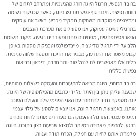
ברובד הנפשי, תרגול היוגה חורג מהגשמיות ומתרחב לתחום של
רווחה נפשית. חיבור גוף-נפש מודגש ביוגה, כאשר טכניקות נשימה
ומדיטציה ממוקדות משחקות תפקיד מכריע. כאשר אנו עוסקים
בתרגילי נשימה עמוקה, אנו מפעילים את מערכת העצבים
הפאראסימפתטית, מפחיתים מתח ומעודדים רגיעה. מיקוד תשומת
הלב על ידי תרגול מדיטציה, מיינדפולנס וטכניקות נוספות באופן
קבוע משפר את התודעה, מגביר את הריכוז ומטפח שלווה פנימית.
כלים אלו מאפשרים לנו לנהל טוב יותר חרדה, דיכאון ובריאות
נפשית כללית.
ברובד הרוחני, היוגה מביאה להתעוררות והעמקה בשאלות מהותיות,
שמענה עליהן ניתן בין היתר על ידי כתבים מהפילוסופיה של היוגה.
יוגה מספקת נתיב להתחבר עם האני הפנימי שלנו והעולם הסובב
אותנו. באמצעות תרגול היוגה, אנו יוצאים למסע של גילוי עצמי
ומימוש עצמי. התרגול וההעמקה בו מעודדים אותנו להיות נוכחים
ברגע, להרפות מאחיזה במיותר ולמצוא שביעות רצון בתוכנו. היוגה
מלמדת אותנו לחיות עם חמלה, הכרת תודה וענווה.